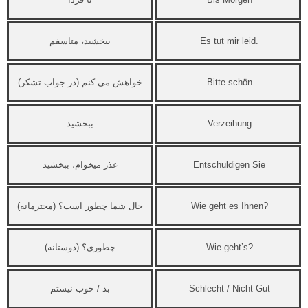
Es tut mir leid.
ببخشید، متاسفم
Bitte schön
خواهش می کنم (در جواب تشکر)
Verzeihung
ببخشید
Entschuldigen Sie
عذر میخوام، ببخشید
Wie geht es Ihnen?
حال شما چطور است؟ (محترمانه)
Wie geht’s?
چطوری؟ (دوستانه)
Schlecht / Nicht Gut
بد / خوب نیستم