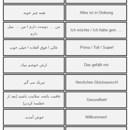
Alles ist in Ordnung.
همه چیز خوبه.
من …. دوست دارم / من …. میل
Ich möchte / Ich hätte gern …
دارم
Prima / Toll / Super!
عالی / فوق العاده / خیلی خوب
Das gefällt mir.
ازش خوشم میاد.
Herzlichen Glückwunsch!
تبریک می گم.
عافیت باشه، سلامت باشید (بعد از
Gesundheit!
عطسه کردن)
Willkommen!
خوش آمدید.