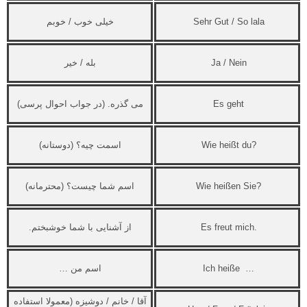
Sehr Gut / So lala
خیلی خوب / خوبم
Ja / Nein
بله / خیر
Es geht
می گذره. (در جواب احوال پرسی)
Wie heißt du?
اسمت چیه؟ (دوستانه)
Wie heißen Sie?
اسم شما چیست؟ (محترمانه)
Es freut mich.
از آشنایی با شما خوشبختم.
Ich heiße …
اسم من …
آقا / خانم / دوشیزه (معمولا استفاده