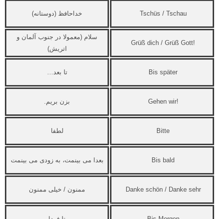
Tschüs / Tschau
خداحافظ (دوستانه)
سلام (معمولا در جنوب آلمان و
Grüß dich / Grüß Gott!
اتریش)
Bis später
تا بعد…
Gehen wir!
بزن بریم.
Bitte
لطفا
Bis bald
بعدا می بینمت، به زودی می بینمت
Danke schön / Danke sehr
ممنون / خیلی ممنون
Bis Morgen
تا فردا