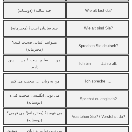
Wie alt bist du?
چند سالته؟ (دوستانه)
Wie alt sind Sie?
چند سالتان است؟ (محترمانه)
میتوانید آلمانی صحبت کنید؟
Sprechen Sie deutsch?
(محترمانه)
من …. سالم است. / من … سن
Ich bin Jahre alt.
دارم.
Ich spreche …
من به زبان …. صحبت می کنم.
می تونی انگلیسی صحبت کنی؟
Sprichst du englisch?
(دوستانه)
می فهمید؟ (محترمانه)/ می فهمی؟
Verstehen Sie? / Verstehst du?
(دوستانه)
من نمی توانم به زبان …… صحبت