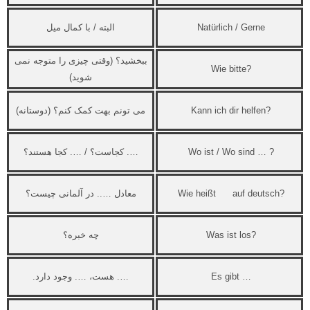
Natürlich / Gerne
البته / با کمال میل
ببخشید؟ (وقتی چیزی را متوجه نمی
Wie bitte?
شوید)
Kann ich dir helfen?
می تونم بهت کمک کنم؟ (دوستانه)
Wo ist / Wo sind … ?
…. کجاست؟ / …. کجا هستند؟
Wie heißt auf deutsch?
معادل ….. در آلمانی چیست؟
Was ist los?
چه خبره؟
Es gibt …
…. هست، …. وجود دارد.