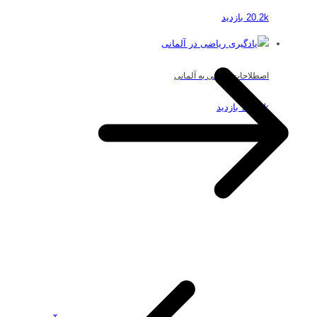
20.2k بازدید
اصطلاحات ریاضی به آلمانی
19.49k بازدید