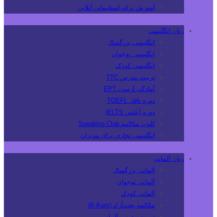
آموزش ترکی‌استانبولی آنلاین
زبان انگلیسی
انگلیسی بزرگسال
انگلیسی نوجوان
انگلیسی کودک
تربیت مدرس TTC
آمادگی آزمون EPT
دوره تافل TOEFL
دوره آیلتس IELTS
کلوپ مکالمه Speaking Club
انگلیسی تجاری برای مدیران
زبان آلمانی
آلمانی بزرگسال
آلمانی نوجوان
آلمانی کودک
مکالمه بحث‌آزاد (K-Kurs)
تربیت مدرس آلمانی