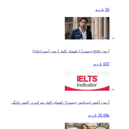
55 بازدید
آزمون imat چیست؟ (راهنمای کامل آزمون آیمت ایتالیا)
637 بازدید
آزمون آیلتس ایندیکیتور چیست؟ راهنمای کامل شرکت در آیلتس خانگی
20.06k بازدید