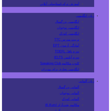
آموزش ترکی‌استانبولی آنلاین
زبان انگلیسی
انگلیسی بزرگسال
انگلیسی نوجوان
انگلیسی کودک
تربیت مدرس TTC
آمادگی آزمون EPT
دوره تافل TOEFL
دوره آیلتس IELTS
کلوپ مکالمه Speaking Club
انگلیسی تجاری برای مدیران
زبان آلمانی
آلمانی بزرگسال
آلمانی نوجوان
آلمانی کودک
مکالمه بحث‌آزاد (K-Kurs)
تربیت مدرس آلمانی