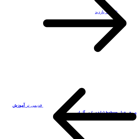
19.49k بازدید
قدیمی تر
آموزش
صرف فعل haben (داشتن) در آلمانی