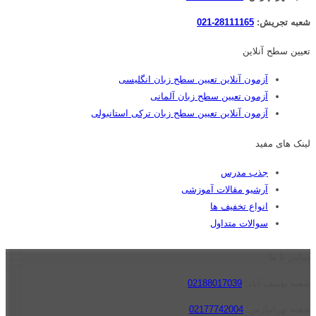
شعبه تجریش:
28111165-021
تعیین سطح آنلاین
آزمون آنلاین تعیین سطح زبان انگلیسی
آزمون تعیین سطح زبان آلمانی
آزمون آنلاین تعیین سطح زبان ترکی استانبولی
لینک های مفید
جذب مدرس
آرشیو مقالات آموزشی
انواع تخفیف ها
سوالات متداول
تماس با ما
شعبه یوسف آباد:
02188017039
شعبه تهرانپارس:
02177742004