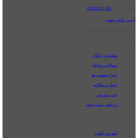
شعبه تجریش:
02128111165
آدرس کامل شعب
info[at]speakonedu[dot]com
لینک های مفید
مشاوره رایگان
سوالات متداول
انواع تخفیف ها
اخبار و مقالات
جذب مدرس
ارتباط با مدیرعامل
خدمات آنلاین
آموزش آنلاین