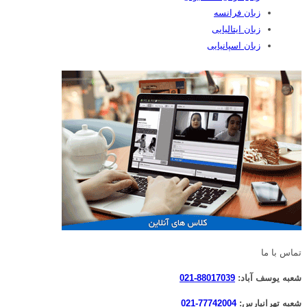
زبان فرانسه
زبان ایتالیایی
زبان اسپانیایی
تماس با ما
شعبه یوسف آباد:
88017039-021
شعبه تهرانپارس:
77742004-021