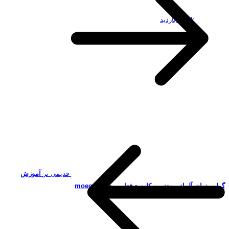
19.5k بازدید
قدیمی تر
آموزش
گرامر زبان آلمانی-معنی و کاربرد فعل مودال moegen