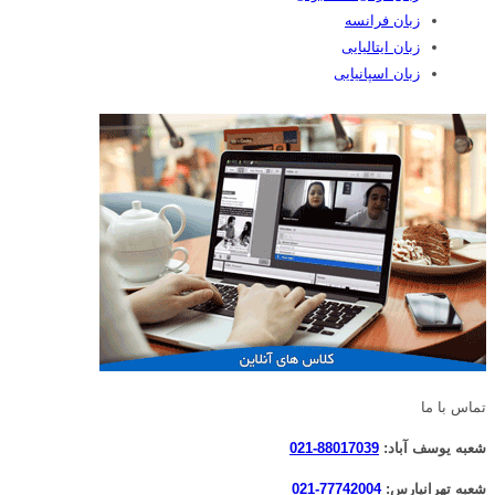
زبان فرانسه
زبان ایتالیایی
زبان اسپانیایی
تماس با ما
شعبه یوسف آباد:
88017039-021
شعبه تهرانپارس:
77742004-021