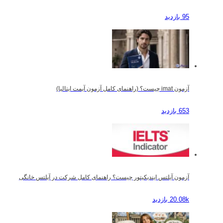
95 بازدید
آزمون imat چیست؟ (راهنمای کامل آزمون آیمت ایتالیا)
653 بازدید
آزمون آیلتس ایندیکیتور چیست؟ راهنمای کامل شرکت در آیلتس خانگی
20.08k بازدید