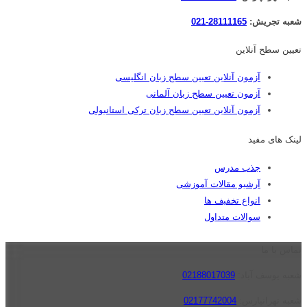
شعبه تجریش:
28111165-021
تعیین سطح آنلاین
آزمون آنلاین تعیین سطح زبان انگلیسی
آزمون تعیین سطح زبان آلمانی
آزمون آنلاین تعیین سطح زبان ترکی استانبولی
لینک های مفید
جذب مدرس
آرشیو مقالات آموزشی
انواع تخفیف ها
سوالات متداول
تماس با ما
شعبه یوسف آباد:
02188017039
شعبه تهرانپارس:
02177742004