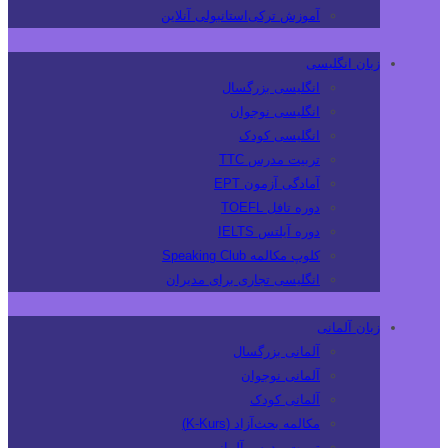
آموزش ترکی‌استانبولی آنلاین
زبان انگلیسی
انگلیسی بزرگسال
انگلیسی نوجوان
انگلیسی کودک
تربیت مدرس TTC
آمادگی آزمون EPT
دوره تافل TOEFL
دوره آیلتس IELTS
کلوپ مکالمه Speaking Club
انگلیسی تجاری برای مدیران
زبان آلمانی
آلمانی بزرگسال
آلمانی نوجوان
آلمانی کودک
مکالمه بحث‌آزاد (K-Kurs)
تربیت مدرس آلمانی