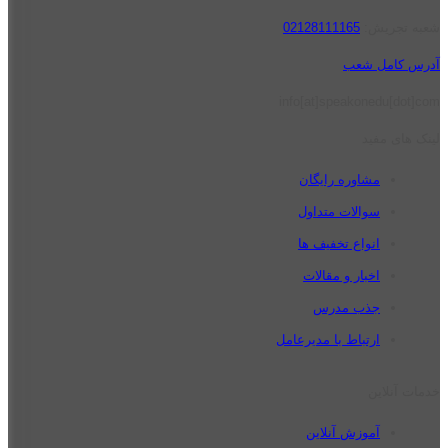
شعبه تجریش:
02128111165
آدرس کامل شعب
info[at]speakonedu[dot]com
لینک های مفید
مشاوره رایگان
سوالات متداول
انواع تخفیف ها
اخبار و مقالات
جذب مدرس
ارتباط با مدیرعامل
خدمات آنلاین
آموزش آنلاین