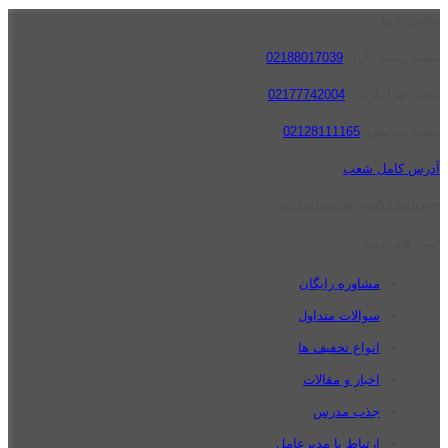
تماس با ما
شعبه یوسف آباد:
02188017039
شعبه تهرانپارس:
02177742004
شعبه تجریش:
02128111165
آدرس کامل شعب
info[at]speakonedu[dot]com
لینک های مفید
مشاوره رایگان
سوالات متداول
انواع تخفیف ها
اخبار و مقالات
جذب مدرس
ارتباط با مدیرعامل