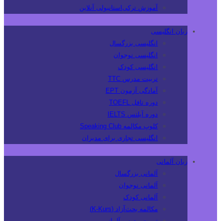
آموزش ترکی‌استانبولی آنلاین
زبان انگلیسی
انگلیسی بزرگسال
انگلیسی نوجوان
انگلیسی کودک
تربیت مدرس TTC
آمادگی آزمون EPT
دوره تافل TOEFL
دوره آیلتس IELTS
کلوپ مکالمه Speaking Club
انگلیسی تجاری برای مدیران
زبان آلمانی
آلمانی بزرگسال
آلمانی نوجوان
آلمانی کودک
مکالمه بحث‌آزاد (K-Kurs)
تربیت مدرس آلمانی