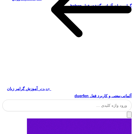
گرامر زبان آلمانی-گذشته فعل haben
جدیدتر
آموزش گرامر زبان
آلمانی-معنی و کاربرد فعل duerfen
جستجو
برای: