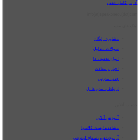
آدرس کامل شعب
info[at]speakonedu[dot]com
لینک های مفید
مشاوره رایگان
سوالات متداول
انواع تخفیف ها
اخبار و مقالات
جذب مدرس
ارتباط با مدیرعامل
خدمات آنلاین
آموزش آنلاین
مشاهده لیست کلاسها
آزمون تعیین سطح اینترنتی