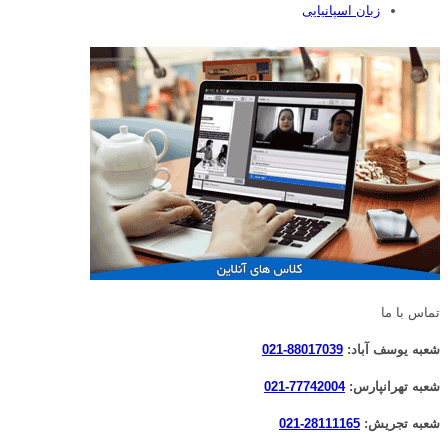
زبان اسپانیایی
تماس با ما
شعبه یوسف آباد:
88017039-021
شعبه تهرانپارس:
77742004-021
شعبه تجریش:
28111165-021