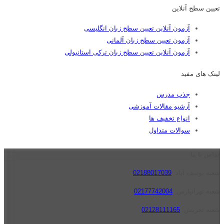
تعیین سطح آنلاین
آزمون آنلاین تعیین سطح زبان انگلیسی
آزمون تعیین سطح زبان آلمانی
آزمون آنلاین تعیین سطح زبان ترکی استانبولی
لینک های مفید
جذب مدرس
آرشیو مقالات آموزشی
انواع تخفیف ها
سوالات متداول
تماس با ما
شعبه یوسف آباد:
02188017039
شعبه تهرانپارس:
02177742004
شعبه تجریش:
02128111165