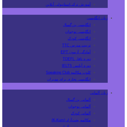
آموزش ترکی‌استانبولی آنلاین
زبان انگلیسی
انگلیسی بزرگسال
انگلیسی نوجوان
انگلیسی کودک
تربیت مدرس TTC
آمادگی آزمون EPT
دوره تافل TOEFL
دوره آیلتس IELTS
کلوپ مکالمه Speaking Club
انگلیسی تجاری برای مدیران
زبان آلمانی
آلمانی بزرگسال
آلمانی نوجوان
آلمانی کودک
مکالمه بحث‌آزاد (K-Kurs)
تربیت مدرس آلمانی