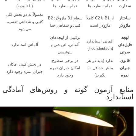
سفارت
تمام سفارت‌ها
تمام سفارت‌ها
(با تاییدیه)
معمولاً به دو بخش کلیِ
ساختار
از B1 تا C2 کاملاً
سطح B1 ماژولار؛ B2
کتبی و شفاهی تقسیم
ماژولار
ماژولار است
کتبی و شفاهی جدا
می‌شود
لهجه
ترکیبی از لهجه‌های
آلمانی استاندارد
فایل‌های
آلمانی، اتریشی و
آلمانی استاندارد
(Hochdeutsch)
صوتی
سوئیسی
قانون
ندارد (باید در هر
در برخی سطوح
در بخش کتبی امکان
جبران
بخش حداقل ۶۰
امکان جبران نمره
جبران نمره وجود دارد
نمره
بگیرید)
وجود دارد
منابع آزمون گوته و روش‌های آمادگی
استاندارد