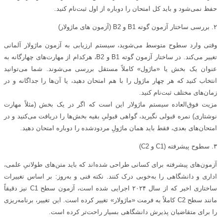
حفظ نمی‌شود و باید کل امتحان را دوباره از اول ثبت‌نام کنید.
۲. بررسی ساختار آزمون گوته B1 و B2 (آزمون‌ های ماژولار)
وقتی وارد سطوح متوسط می‌شوید، سیستم ارزیابی به آزمون ماژولار آلمانی
تغییر می‌کند. در ساختار آزمون گوته B1 و B2، هرکدام از مهارت‌های چهارگانه به
عنوان یک بخش یا «ماژول» کاملاً مستقل بررسی می‌شوند. شما می‌توانید
انتخاب کنید که هر چهار ماژول را با هم امتحان دهید، یا آن‌ها را جداگانه و در
زمان‌های مختلف ثبت‌نام کنید.
مزیت فوق‌العاده سیستم ماژولار این است که اگر در یک بخش (مثلاً مهارت
نوشتاری) نمره قبولی نگیرید، گواهی قبولیِ بقیه بخش‌ها را دریافت می‌کنید و در
امتحان‌های بعدی، فقط باید همان ماژولِ مردودشده را دوباره امتحان دهید.
۳. سطوح پیشرفته (C1 و C2)
آزمون‌های پیشرفته برای کسانی طراحی شده‌اند که باید متن‌های طولانیِ علمی،
اداری و دانشگاهی را به‌خوبی درک کنند. نکته فنی و به‌روز: بر اساس تغییرات
ساختاری اخیر که از سال ۲۰۲۴ اجرایی شده است، آزمون سطح C1 نیز دقیقاً
مانند سطح C2 کاملاً به فرمت «ماژولار» تغییر کرده است. این تغییر، برنامه‌ریزی
را برای متقاضیان پذیرش دانشگاهی بسیار راحت‌تر کرده است.