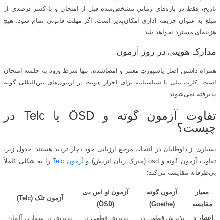
تاریخ، فقط در بازه‌های زمانیِ مشخص‌شدهِ قبل از امتحان و با کسر درصدی از
مبلغ به عنوان جریمه اداری امکان‌پذیر است. اگر مهلت قانونی تمام شود، هیچ
هزینه‌ای مسترد نخواهد شد.
مدارک هویتی در روز آزمون
همراه داشتن اصل پاسپورتِ معتبر و امضاشده، تنها شرط ورود به جلسه امتحان
است. کارت ملی یا شناسنامه برای احراز هویت در آزمون‌های بین‌المللی گوته
پذیرفته نمی‌شوند.
تفاوت آزمون گوته و ÖSD یا Telc در
چیست؟
بسیاری از داوطلبان در انتخاب مرجع ارزیابی خود دچار تردید هستند. جدول زیر،
تفاوت آزمون گوته و ösd (مدرک زبان اتریش) و
آزمون Telc
را به شکلی کاملاً
بی‌طرفانه مقایسه می‌کند:
معیار
آزمون گوته
آزمون او اس دی
آزمون تلک (
Telc
)
مقایسه
(
Goethe
)
(
SD
Ö
)
اعتبار در
پذیرش قطعی در
پذیرش قطعی در
پذیرش در سفارت آلمان