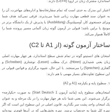
استاندارد مشترک زبان در اروپا (CEFR) دارند.
اعتبار این مدرک به حدی است که تمام سفارتخانه‌ها و اداره‌های مهاجرت، آن را
به عنوان سند قطعی مهارت زبانی شما می‌پذیرند. فرقی نمی‌کند هدف شما
ویزای جستجوی کار، آوسبیلدونگ (Ausbildung) یا پذیرش از یک دانشگاه برتر در
مونیخ یا برلین باشد؛ قبولی در آزمون گوته زبان آلمانی مسیر پرونده شما را
کاملاً هموار می‌کند.
ساختار آزمون گوته (از A1 تا C2)
امتحان‌ های انستیتو گوته در تمام شش سطح استاندارد، هر چهار مهارت اصلی
زبان یعنی شنیداری (Hören)، درک مطلب (Lesen)، نوشتاری (Schreiben) و
گفتاری (Sprechen) را می‌سنجند. با این حال، شیوه برگزاری و قوانین قبولی در
این سطوح تفاوت‌های بسیار مهمی با هم دارند:
۱. سطوح پایه و یکپارچه (A1 و A2)
امتحان‌های سطوح پایه (مانند آزمون Start Deutsch 1) به صورت «یکپارچه»
برگزار می‌شوند. این یعنی شما باید هر چهار مهارت را در یک مرحله و به عنوان
یک امتحان واحد پشت سر بگذارید. قانون اصلی در این سطوح این است که اگر
نمره کل شما به حدنصاب نرسد، نمره بخش‌هایی که در آن‌ها قوی‌تر بوده‌اید