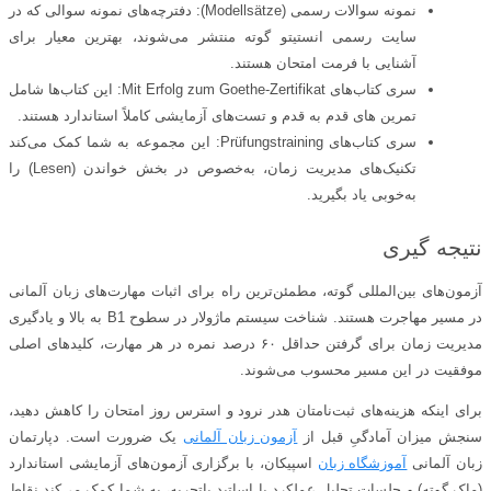
نمونه سوالات رسمی (Modellsätze): دفترچه‌های نمونه سوالی که در
سایت رسمی انستیتو گوته منتشر می‌شوند، بهترین معیار برای
آشنایی با فرمت امتحان هستند.
سری کتاب‌های Mit Erfolg zum Goethe-Zertifikat: این کتاب‌ها شامل
تمرین‌ های قدم‌ به‌ قدم و تست‌های آزمایشی کاملاً استاندارد هستند.
سری کتاب‌های Prüfungstraining: این مجموعه به شما کمک می‌کند
تکنیک‌های مدیریت زمان، به‌خصوص در بخش خواندن (Lesen) را
به‌خوبی یاد بگیرید.
نتیجه‌ گیری
آزمون‌های بین‌المللی گوته، مطمئن‌ترین راه برای اثبات مهارت‌های زبان آلمانی
در مسیر مهاجرت هستند. شناخت سیستم ماژولار در سطوح B1 به بالا و یادگیری
مدیریت زمان برای گرفتن حداقل ۶۰ درصد نمره در هر مهارت، کلیدهای اصلی
موفقیت در این مسیر محسوب می‌شوند.
برای اینکه هزینه‌های ثبت‌نامتان هدر نرود و استرس روز امتحان را کاهش دهید،
سنجش میزان آمادگیِ قبل از
آزمون زبان آلمانی
یک ضرورت است. دپارتمان
زبان آلمانی
آموزشگاه زبان
اسپیکان، با برگزاری آزمون‌های آزمایشی استاندارد
(ماک گوته) و جلسات تحلیل عملکرد با اساتید باتجربه، به شما کمک می‌کند نقاط