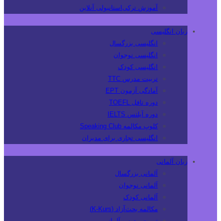
آموزش ترکی‌استانبولی آنلاین
زبان انگلیسی
انگلیسی بزرگسال
انگلیسی نوجوان
انگلیسی کودک
تربیت مدرس TTC
آمادگی آزمون EPT
دوره تافل TOEFL
دوره آیلتس IELTS
کلوپ مکالمه Speaking Club
انگلیسی تجاری برای مدیران
زبان آلمانی
آلمانی بزرگسال
آلمانی نوجوان
آلمانی کودک
مکالمه بحث‌آزاد (K-Kurs)
تربیت مدرس آلمانی