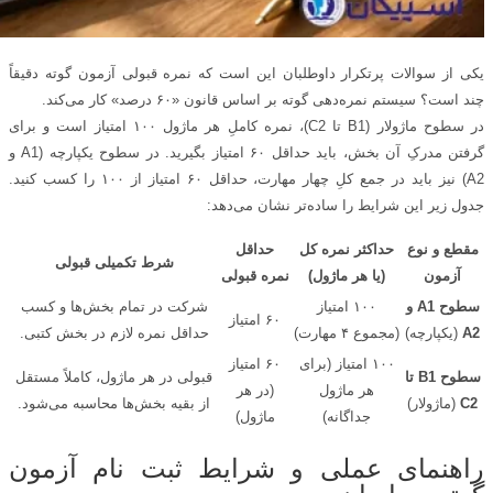
یکی از سوالات پرتکرار داوطلبان این است که نمره قبولی آزمون گوته دقیقاً
چند است؟ سیستم نمره‌دهی گوته بر اساس قانون «۶۰ درصد» کار می‌کند.
در سطوح ماژولار (B1 تا C2)، نمره کاملِ هر ماژول ۱۰۰ امتیاز است و برای
گرفتن مدرکِ آن بخش، باید حداقل ۶۰ امتیاز بگیرید. در سطوح یکپارچه (A1 و
A2) نیز باید در جمع کلِ چهار مهارت، حداقل ۶۰ امتیاز از ۱۰۰ را کسب کنید.
جدول زیر این شرایط را ساده‌تر نشان می‌دهد:
مقطع و نوع
حداکثر نمره کل
حداقل
شرط تکمیلی قبولی
آزمون
(یا هر ماژول)
نمره قبولی
سطوح
A1
و
۱۰۰ امتیاز
شرکت در تمام بخش‌ها و کسب
۶۰ امتیاز
A2
(یکپارچه)
(مجموع ۴ مهارت)
حداقل نمره لازم در بخش کتبی.
۱۰۰ امتیاز (برای
۶۰ امتیاز
سطوح
B1
تا
قبولی در هر ماژول، کاملاً مستقل
هر ماژول
(در هر
C2
(ماژولار)
از بقیه بخش‌ها محاسبه می‌شود.
جداگانه)
ماژول)
راهنمای عملی و شرایط ثبت نام آزمون